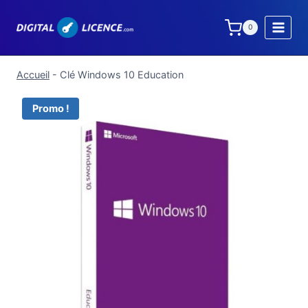
Aller
au
0
contenu
Accueil
-
Clé Windows 10 Education
Promo !