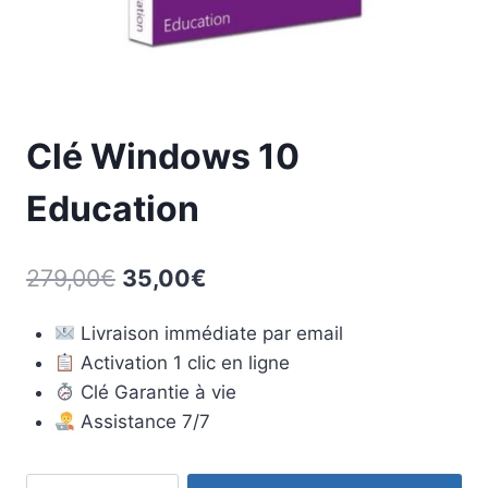
Clé Windows 10
Education
Le
Le
279,00
€
35,00
€
prix
prix
Livraison immédiate par email
initial
actuel
Activation 1 clic en ligne
était :
est :
Clé Garantie à vie
279,00€.
35,00€.
Assistance 7/7
quantité