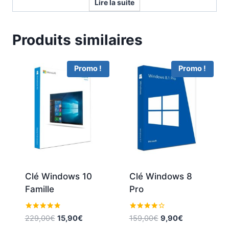
Lire la suite
Produits similaires
Promo !
Promo !
Clé Windows 10
Clé Windows 8
Famille
Pro
Note
Note
Le
Le
Le
Le
229,00
€
15,90
€
159,00
€
9,90
€
4.67
4