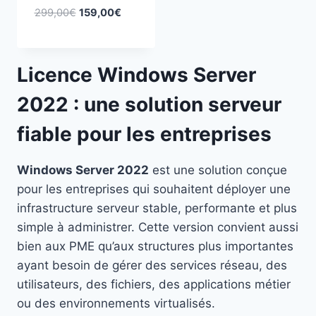
Le
Le
299,00
€
159,00
€
prix
prix
initial
actuel
était :
est :
Licence Windows Server
299,00€.
159,00€.
2022 : une solution serveur
fiable pour les entreprises
Windows Server 2022
est une solution conçue
pour les entreprises qui souhaitent déployer une
infrastructure serveur stable, performante et plus
simple à administrer. Cette version convient aussi
bien aux PME qu’aux structures plus importantes
ayant besoin de gérer des services réseau, des
utilisateurs, des fichiers, des applications métier
ou des environnements virtualisés.