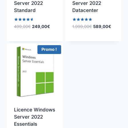
Server 2022
Server 2022
Standard
Datacenter
Note
Note
Le
Le
Le
Le
499,00
€
249,00
€
1.999,00
€
589,00
€
4.50
5.00
prix
prix
prix
prix
sur 5
sur 5
initial
actuel
initial
actuel
était :
est :
était :
est :
Promo !
499,00€.
249,00€.
1.999,00€.
589,00€
Licence Windows
Server 2022
Essentials