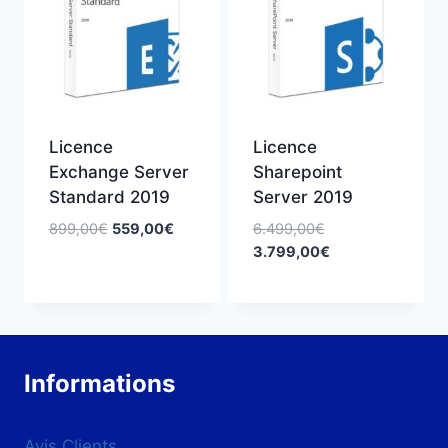
Licence
Licence
Exchange Server
Sharepoint
Standard 2019
Server 2019
Le
Le
Le
899,00
€
559,00
€
6.499,00
€
prix
prix
prix
Le
3.799,00
€
initial
actuel
initial
prix
était :
est :
était :
actuel
899,00€.
559,00€.
6.499,00€.
est :
3.799,00€.
Informations
Avis Clients