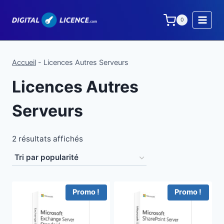
Aller
au
0
contenu
Accueil
-
Licences Autres Serveurs
Licences Autres
Serveurs
Trié
2 résultats affichés
par
popularité
Promo !
Promo !