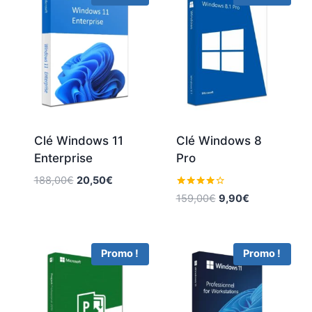
Clé Windows 11
Clé Windows 8
Enterprise
Pro
Le
Le
188,00
€
20,50
€
prix
prix
Note
Le
Le
159,00
€
9,90
€
4
initial
actuel
prix
prix
sur 5
était :
est :
initial
actuel
188,00€.
20,50€.
était :
est :
Promo !
Promo !
159,00€.
9,90€.