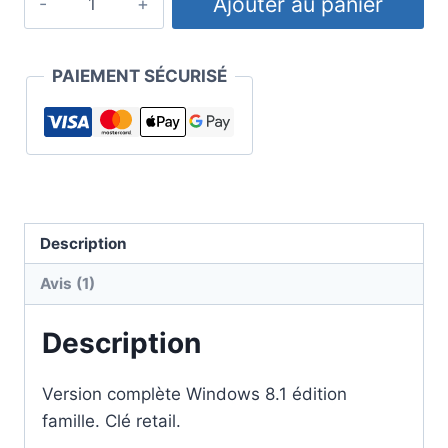
Ajouter au panier
de
Clé
Windows
PAIEMENT SÉCURISÉ
8
Famille
Description
Avis (1)
Description
Version complète Windows 8.1 édition
famille. Clé retail.