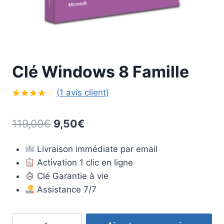
Clé Windows 8 Famille
(
1
avis client)
Noté
1
4.00
sur
Le
Le
119,00
€
9,50
€
5 basé
sur
prix
prix
notation
client
Livraison immédiate par email
initial
actuel
Activation 1 clic en ligne
était :
est :
Clé Garantie à vie
119,00€.
9,50€.
Assistance 7/7
quantité