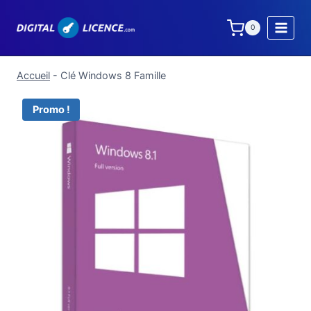
Aller
au
0
contenu
Accueil
-
Clé Windows 8 Famille
Promo !