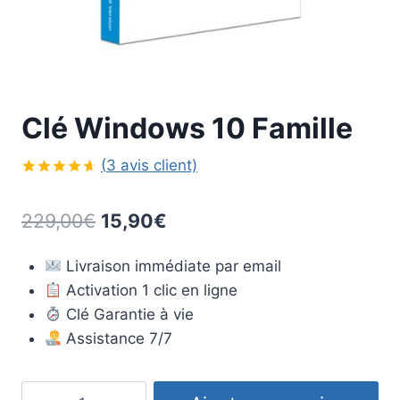
Clé Windows 10 Famille
(
3
avis client)
Noté
3
4.67
sur 5
Le
Le
229,00
€
15,90
€
basé sur
notations
prix
prix
client
Livraison immédiate par email
initial
actuel
Activation 1 clic en ligne
était :
est :
Clé Garantie à vie
229,00€.
15,90€.
Assistance 7/7
quantité