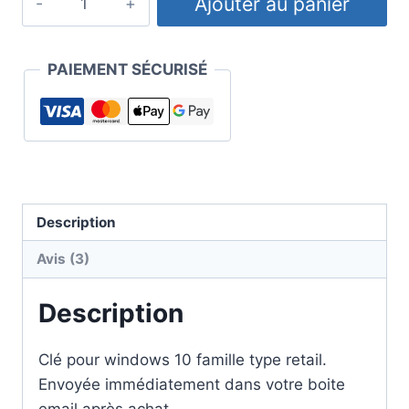
Ajouter au panier
de
Clé
Windows
PAIEMENT SÉCURISÉ
10
Famille
Description
Avis (3)
Description
Clé pour windows 10 famille type retail.
Envoyée immédiatement dans votre boite
email après achat.