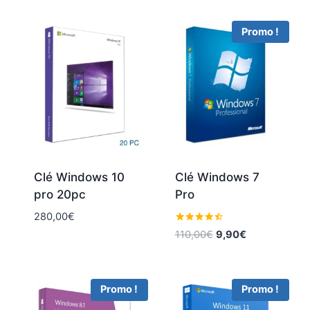
Promo !
Clé Windows 10
Clé Windows 7
pro 20pc
Pro
280,00
€
Note
Le
Le
110,00
€
9,90
€
4.40
prix
prix
sur 5
initial
actuel
était :
est :
Promo !
Promo !
110,00€.
9,90€.