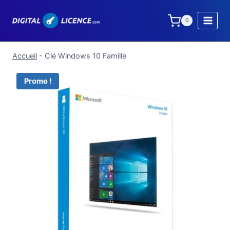
Aller
au
0
contenu
Accueil
-
Clé Windows 10 Famille
Promo !