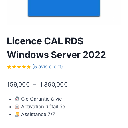
Licence CAL RDS
Windows Server 2022
(
5
avis client)
Noté
5
4.80
sur 5 basé
Plage
159,00
€
–
1.390,00
€
sur
notations
de
client
Clé Garantie à vie
prix :
Activation détaillée
159,00€
Assistance 7/7
à