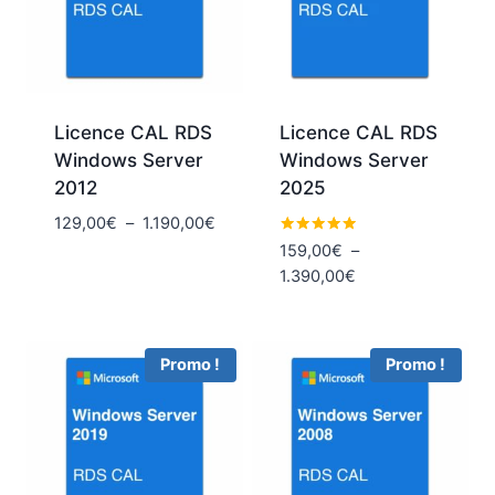
Licence CAL RDS
Licence CAL RDS
Windows Server
Windows Server
2012
2025
Plage
129,00
€
–
1.190,00
€
de
Note
159,00
€
–
5.00
prix :
Plage
1.390,00
€
sur 5
129,00€
de
à
prix :
1.190,00€
159,00€
Promo !
Promo !
à
1.390,00€