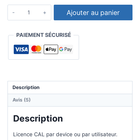
initial
actuel
quantité
Ajouter au panier
était :
est :
de
190,00€.
159,00€.
Licence
CAL
PAIEMENT SÉCURISÉ
RDS
Windows
Server
2022
Description
Avis (5)
Description
Licence CAL par device ou par utilisateur.