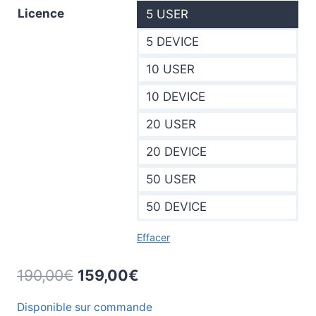
1.390,00€
Licence
5 USER
5 DEVICE
10 USER
10 DEVICE
20 USER
20 DEVICE
50 USER
50 DEVICE
Effacer
Le
Le
190,00
€
159,00
€
prix
prix
Disponible sur commande