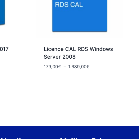
2017
Licence CAL RDS Windows
Server 2008
Plage
179,00
€
–
1.689,00
€
de
prix :
179,00€
.
à
1.689,00€