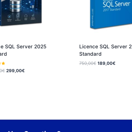
ce SQL Server 2025
Licence SQL Server 
ard
Standard
Le
Le
750,00
€
189,00
€
prix
prix
Le
Le
0
€
299,00
€
initial
actuel
prix
prix
était :
est :
initial
actuel
750,00€.
189,00€
était :
est :
1.200,00€.
299,00€.