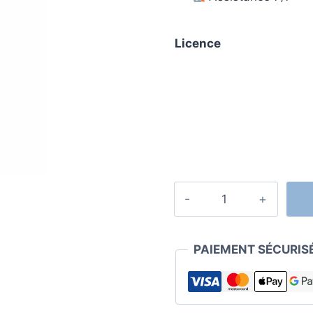
Licence
quantité
de
Licence
CAL
PAIEMENT SÉCURIS
RDS
SQL
Server