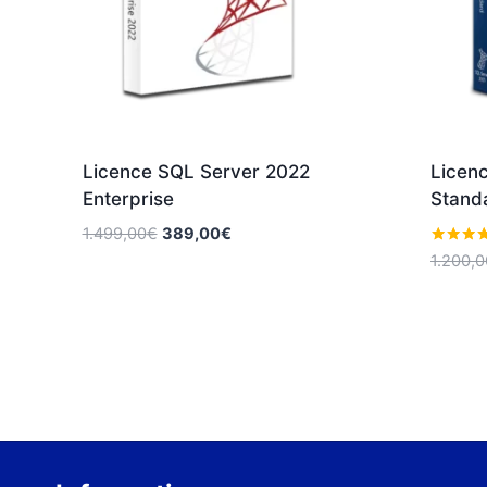
Licence SQL Server 2022
Licen
Enterprise
Stand
Le
Le
1.499,00
€
389,00
€
prix
prix
Note
1.200,0
5.00
initial
actuel
sur 5
était :
est :
1.499,00€.
389,00€.