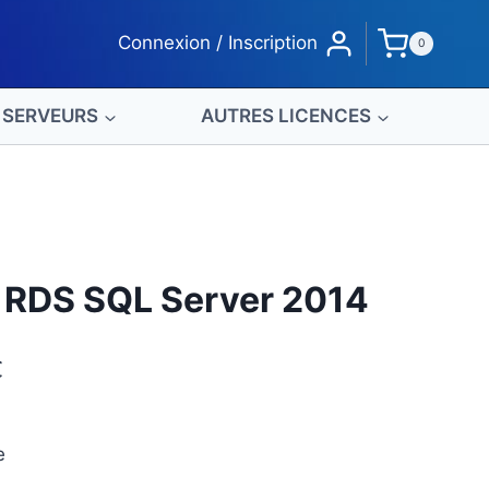
Connexion / Inscription
0
SERVEURS
AUTRES LICENCES
 RDS SQL Server 2014
Plage
€
de
prix :
e
489,00€