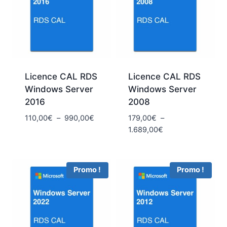
Licence CAL RDS
Licence CAL RDS
Windows Server
Windows Server
2016
2008
Plage
110,00
€
–
990,00
€
179,00
€
–
de
Plage
1.689,00
€
prix :
de
110,00€
prix :
à
179,00€
Promo !
Promo !
990,00€
à
1.689,00€