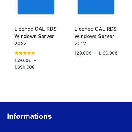
Licence CAL RDS
Licence CAL RDS
Windows Server
Windows Server
2022
2012
Plage
129,00
€
–
1.190,00
€
de
Note
159,00
€
–
4.80
prix :
Plage
1.390,00
€
sur 5
129,00
de
à
prix :
1.190,
159,00€
à
1.390,00€
Informations