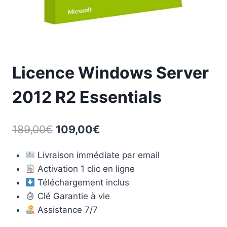
Licence Windows Server
2012 R2 Essentials
Le
Le
189,00
€
109,00
€
prix
prix
Livraison immédiate par email
initial
actuel
Activation 1 clic en ligne
était :
est :
Téléchargement inclus
189,00€.
109,00€.
Clé Garantie à vie
Assistance 7/7