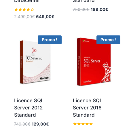
Datacenter
Standard
Le
Le
750,00
€
189,00
€
prix
prix
Note
Le
Le
2.499,00
€
649,00
€
4.00
initial
actuel
prix
prix
sur 5
était :
est :
initial
actuel
750,00€.
189,00€.
était :
est :
Promo !
Promo !
2.499,00€.
649,00€.
Licence SQL
Licence SQL
Server 2012
Server 2016
Standard
Standard
Le
Le
749,00
€
129,00
€