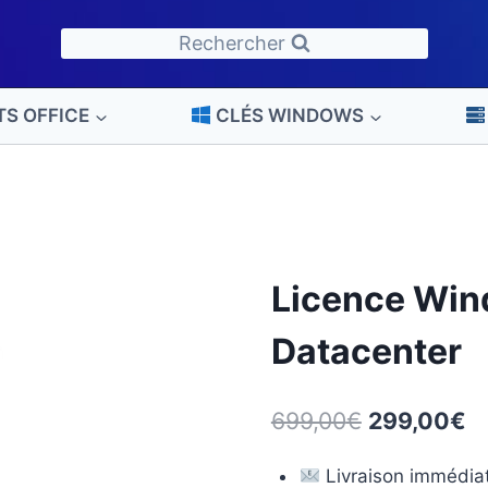
prix
prix
initial
actuel
Rechercher
était :
est :
699,00€.
299,00€.
TS OFFICE
CLÉS WINDOWS
Licence Win
Datacenter
Le
L
699,00
€
299,00
€
prix
pr
Livraison immédiat