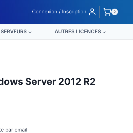
Licence
Connexion / Inscription
0
Windows
Server
2012
SERVEURS
AUTRES LICENCES
R2
Datacenter
dows Server 2012 R2
e
ix
e par email