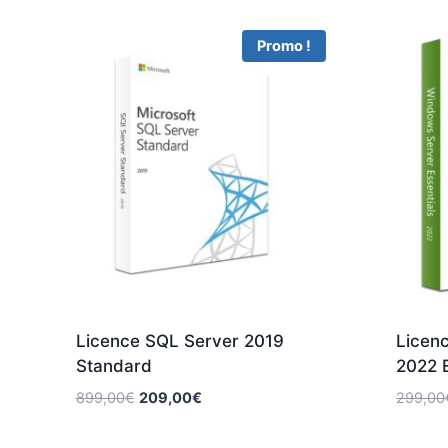
Promo !
Licence SQL Server 2019
Licen
Standard
2022 E
Le
Le
899,00
€
209,00
€
299,00
prix
prix
initial
actuel