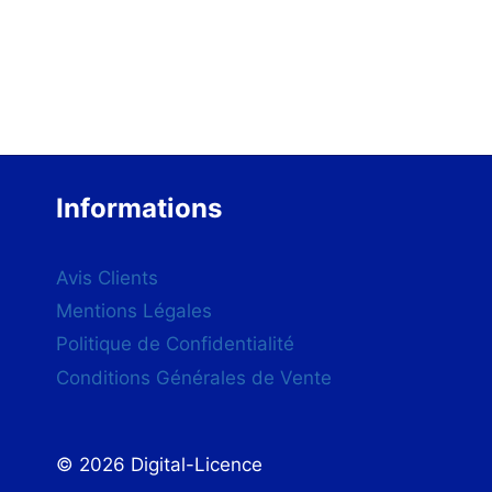
était :
est :
899,00€.
209,00€.
Informations
Avis Clients
Mentions Légales
Politique de Confidentialité
Conditions Générales de Vente
© 2026 Digital-Licence