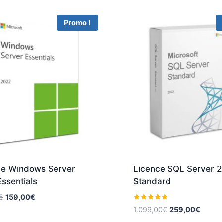
Promo !
ce Windows Server
Licence SQL Server 
ssentials
Standard
Le
Le
€
159,00
€
prix
prix
Note
Le
Le
1.099,00
€
259,00
€
5
initial
actuel
prix
prix
sur 5