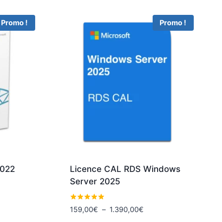
Promo !
Promo !
2022
Licence CAL RDS Windows
Server 2025
Note
Plage
159,00
€
–
1.390,00
€
5.00
de
sur 5