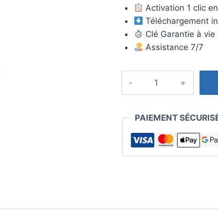
initial
ac
Activation 1 clic en
était :
es
Téléchargement in
699,00€.
2
Clé Garantie à vie
Assistance 7/7
quantité
de
Licence
Windows
PAIEMENT SÉCURIS
Server
2012
R2
Datacenter