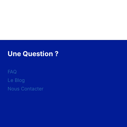
était :
est :
initial
actuel
299,00€.
159,00€.
était :
est :
1.099,00€.
259,0
Une Question ?
FAQ
Le Blog
Nous Contacter