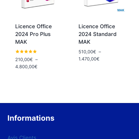
Licence Office
Licence Office
2024 Pro Plus
2024 Standard
MAK
MAK
510,00
€
–
Plage
Note
1.470,00
€
210,00
€
–
5.00
de
Plage
4.800,00
€
sur 5
prix :
de
510,00€
prix :
à
210,00€
1.470,00€
à
4.800,00€
Informations
Avis Clients