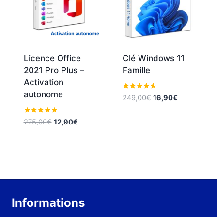
Licence Office
Clé Windows 11
2021 Pro Plus –
Famille
Activation
autonome
Note
Le
Le
249,00
€
16,90
€
4.52
prix
prix
sur 5
initial
actuel
Note
Le
Le
275,00
€
12,90
€
5.00
était :
est :
prix
prix
sur 5
249,00€.
16,90€.
initial
actuel
était :
est :
275,00€.
12,90€.
Informations