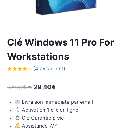
Clé Windows 11 Pro For
Workstations
(
4
avis client)
Noté
4
4.25
sur
Le
Le
359,00
€
29,40
€
5 basé
sur
prix
prix
notations
client
Livraison immédiate par email
initial
actuel
Activation 1 clic en ligne
était :
est :
Clé Garantie à vie
359,00€.
29,40€.
Assistance 7/7