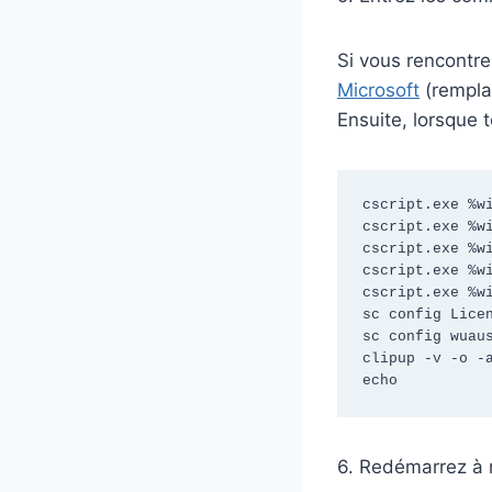
Si vous rencontr
Microsoft
(rempla
Ensuite, lorsque 
cscript.exe %wi
cscript.exe %wi
cscript.exe %wi
cscript.exe %wi
cscript.exe %wi
sc config Licen
sc config wuaus
clipup -v -o -a
echo
6. Redémarrez à n