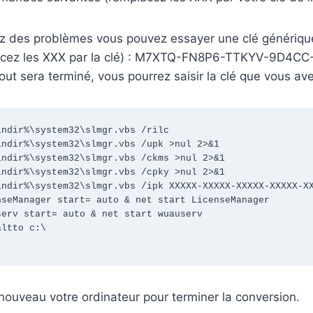
ez des problèmes vous pouvez essayer une clé génériq
cez les XXX par la clé) : M7XTQ-FN8P6-TTKYV-9D4C
tout sera terminé, vous pourrez saisir la clé que vous av
ndir%\system32\slmgr.vbs /rilc

ndir%\system32\slmgr.vbs /upk >nul 2>&1

ndir%\system32\slmgr.vbs /ckms >nul 2>&1

ndir%\system32\slmgr.vbs /cpky >nul 2>&1

ndir%\system32\slmgr.vbs /ipk XXXXX-XXXXX-XXXXX-XXXXX-XX
seManager start= auto & net start LicenseManager

erv start= auto & net start wuauserv

ltto c:\

ouveau votre ordinateur pour terminer la conversion.