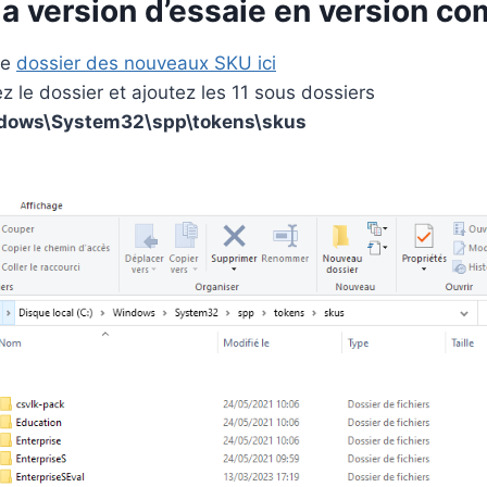
la version d’essaie en version c
,
0
le
dossier des nouveaux SKU ici
0
€
le dossier et ajoutez les 11 sous dossiers
.
dows\System32\spp\tokens\skus