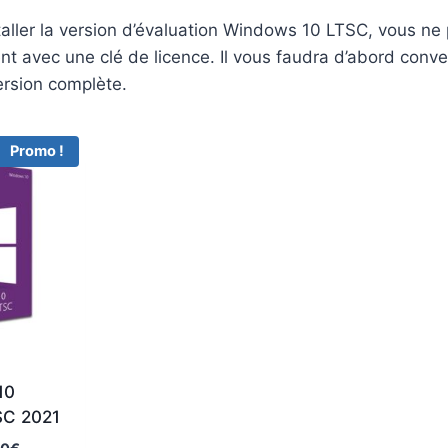
aller la version d’évaluation Windows 10 LTSC, vous ne
nt avec une clé de licence. Il vous faudra d’abord conver
ersion complète.
Promo !
10
SC 2021
L