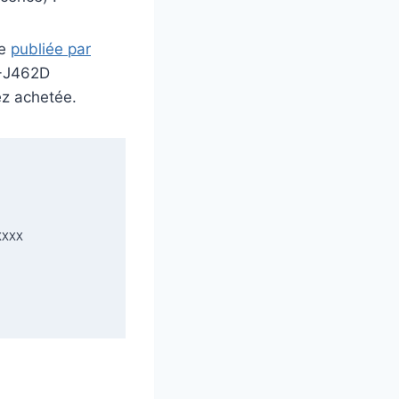
ue
publiée par
C-J462D
ez achetée.
XXX
