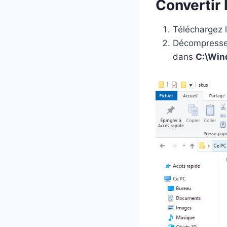
Convertir 
1
.
Téléchargez 
6
5
Décompressez 
9
dans
C:\Win
,
0
0
€
.