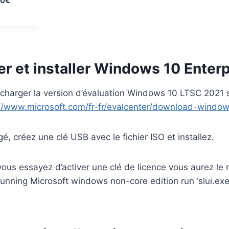
00
€
e
p
r
i
x
er et installer Windows 10 Enter
a
c
charger la version d’évaluation Windows 10 LTSC 2021 sur
t
u
://www.microsoft.com/fr-fr/evalcenter/download-window
e
l
é, créez une clé USB avec le fichier ISO et installez.
e
s
t
ous essayez d’activer une clé de licence vous aurez le
unning Microsoft windows non-core edition run ‘slui.ex
:
2
9
9