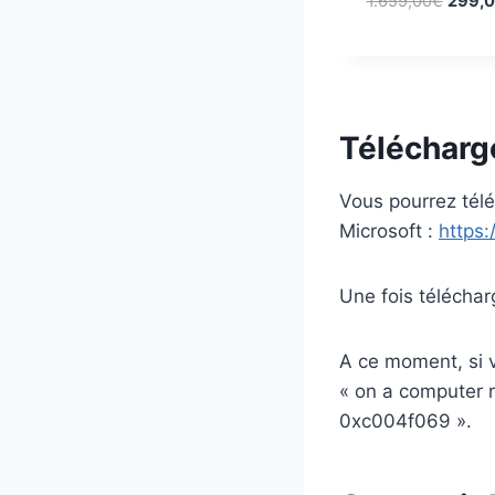
1.659,00
€
299,
e
p
r
i
x
Télécharg
i
n
Vous pourrez télé
i
t
Microsoft :
https
i
a
Une fois télécharg
l
é
t
A ce moment, si v
a
« on a computer r
i
0xc004f069 ».
t
: