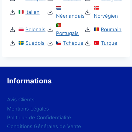
Italien
Néerlandais
Norvégien
Polonais
Roumain
Portugais
Suédois
Tchèque
Turque
Informations
Avis Clients
Mentions Légales
Politique de Confidentialité
Conditions Générales de Vente