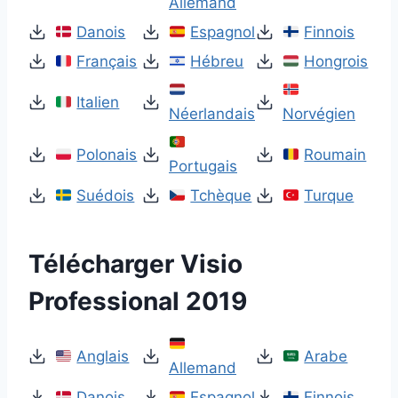
Allemand
Danois
Espagnol
Finnois
Français
Hébreu
Hongrois
Italien
Néerlandais
Norvégien
Polonais
Roumain
Portugais
Suédois
Tchèque
Turque
Télécharger Visio
Professional 2019
Anglais
Arabe
Allemand
Danois
Espagnol
Finnois