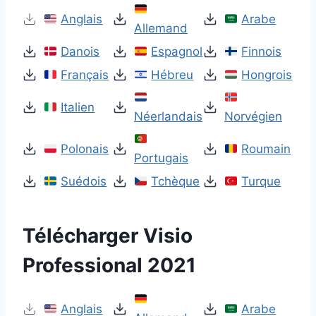
Anglais
Arabe
Allemand
Danois
Espagnol
Finnois
Français
Hébreu
Hongrois
Italien
Néerlandais
Norvégien
Polonais
Roumain
Portugais
Suédois
Tchèque
Turque
Télécharger Visio
Professional 2021
Anglais
Arabe