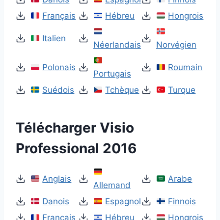
Français
Hébreu
Hongrois
Italien
Néerlandais
Norvégien
Polonais
Roumain
Portugais
Suédois
Tchèque
Turque
Télécharger Visio
Professional 2016
Anglais
Arabe
Allemand
Danois
Espagnol
Finnois
Français
Hébreu
Hongrois