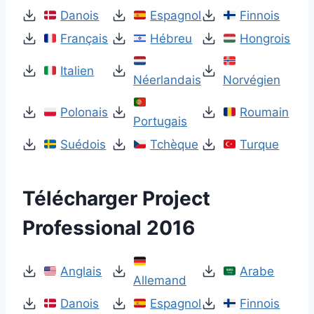
Danois
Espagnol
Finnois
Français
Hébreu
Hongrois
Italien
Néerlandais
Norvégien
Polonais
Roumain
Portugais
Suédois
Tchèque
Turque
Télécharger Project
Professional 2016
Anglais
Arabe
Allemand
Danois
Espagnol
Finnois