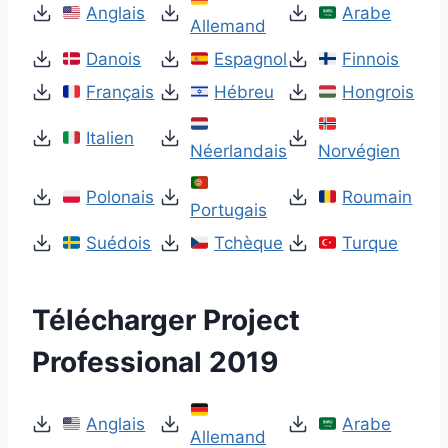
Anglais
Arabe
Allemand
Danois
Espagnol
Finnois
Français
Hébreu
Hongrois
Italien
Néerlandais
Norvégien
Polonais
Roumain
Portugais
Suédois
Tchèque
Turque
Télécharger Project
Professional 2019
Anglais
Arabe
Allemand