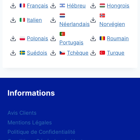
Français
Hébreu
Hongrois
Italien
Néerlandais
Norvégien
Polonais
Roumain
Portugais
Suédois
Tchèque
Turque
Informations
Avis Clients
Mentions Légales
Politique de Confidentialité