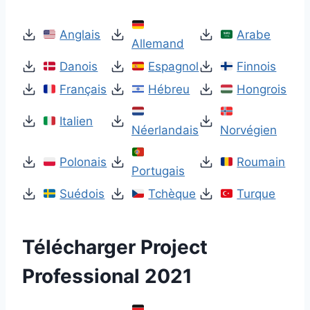
Anglais
Arabe
Allemand
Danois
Espagnol
Finnois
Français
Hébreu
Hongrois
Italien
Néerlandais
Norvégien
Polonais
Roumain
Portugais
Suédois
Tchèque
Turque
Télécharger Project
Professional 2021